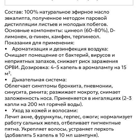
Состав: 100% натуральное эфирное масло
эвкалипта, полученное методом паровой
дистилляции листьев и молодых побегов.
Основные компоненты: цинеол (60–80%), D-
лимонен, α-пинен, камфен, терпинеол.
Показания для применения:
• Ароматизация и дезинфекция воздуха:
Очищает помещение от бактерий, вирусов и
неприятных запахов, снижает риск заражения
ОРВИ. Дозировка: 4–5 капель в аромалампу на 15
м².
• Дыхательная система:
Облегчает симптомы бронхита, пневмонии,
синусита, ринита; разжижает мокроту, снимает
заложенность носа. Применяется в ингаляциях (2–3
капли на 200 мл горячей воды).
• Уход за кожей и волосами:
Лечит акне, фурункулы, герпес, ожоги; нормализует
работу сальных желез, отбеливает пигментные
пятна. Укрепляет волосы, устраняет перхоть
(добавлять 5 капель в 10 мл шампуня).