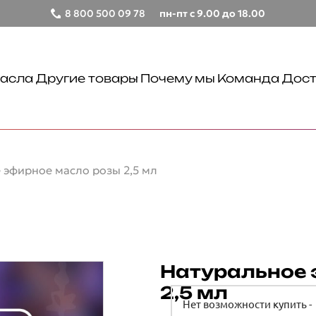
8 800 500 09 78
пн-пт с 9.00 до 18.00
асла
Другие товары
Почему мы
Команда
Дост
Бальзамы лечебные
Крымские продукты
Чаи травяные
 эфирное масло розы 2,5 мл
Лицо
Товары для путешествий
Сопутствующие товары
Тонизирование
Очищение
Натуральное 
Тело
2,5 мл
Демакияж
Нет возможности купить -