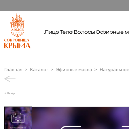
Лицо
Тело
Волосы
Эфирные м
Тонизирование
Очищение
Очищение
Очищение
Уход
Уход
Демакияж
Руки
Главная
Каталог
Эфирные масла
Натуральное
Увлажнение
Ноги
Питание
< Назад
Солнцезащита
Глаза
Губы