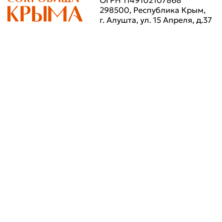
ОГРН 1149102107868
298500, Республика Крым,
г. Алушта, ул. 15 Апреля, д.37