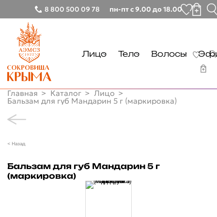
8 800 500 09 78
пн-пт с 9.00 до 18.00
Лицо
Тело
Волосы
Эфи
Тонизирование
Очищение
Очищение
Главная
Каталог
Лицо
Очищение
Уход
Уход
Бальзам для губ Мандарин 5 г (маркировка)
Лицо
Демакияж
Руки
Тонизирование
Тело
Увлажнение
Ноги
Очищение
< Назад
Очищение
Волосы
Питание
Демакияж
Уход
Очищение
Бальзам для губ Мандарин 5 г
Эфирные масла
Увлажнение
Солнцезащита
Руки
(маркировка)
Уход
Питание
Другие товары
Ноги
Глаза
Солнцезащита
Бальзамы лечебные
Почему мы
Губы
Глаза