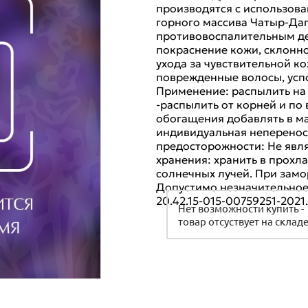
Очищение
производятся с использова
горного массива Чатыр-Даг
Увлажнение
противовоспалительным де
Уход
покраснение кожи, склонно
Питание
Волосы
ухода за чувствительной к
поврежденные волосы, усп
Руки
Применение: распылить на к
Солнцезащита
Очищение
-распылить от корней и по 
Ноги
обогащения добавлять в м
Глаза
индивидуальная неперенос
Уход
предосторожности: Не явл
Эфирные масла
хранения: хранить в прохл
Губы
солнечных лучей. При замо
Допустимо незначительное
20.42.15-015-00759251-2021
Нет возможности купить -
товар отсуствует на склад
Другие товары
Бальзамы лечебные