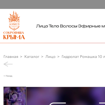
Лицо
Тело
Волосы
Эфирные м
Тонизирование
Очищение
Очищение
Очищение
Уход
Уход
Демакияж
Руки
Главная
Каталог
Лицо
Гидролат Ромашка 10 л
Увлажнение
Ноги
Питание
< Назад
Солнцезащита
Глаза
Губы