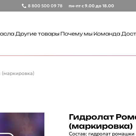
8 800 500 09 78
пн-пт с 9.00 до 18.00
асла
Другие товары
Почему мы
Команда
Дост
Бальзамы лечебные
Крымские продукты
Чаи травяные
 (маркировка)
Лицо
Товары для путешествий
Сопутствующие товары
Тонизирование
Очищение
Гидролат Ром
Тело
(маркировка)
Демакияж
Состав: гидролат ромашки 