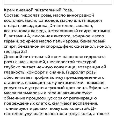
Крем дневной питательный Роза.
Состав: гидролат розы, масло виноградной
косточки, масло рапсовое, масло ши, глицерил
стеарат, оксид цинка, D-пантенол, сквалан,
ксантановая камедь, цетеариловый спирт, витамин
Е, витамин А, лимонная кислота, эфирное масло
герани, эфирное масло пальмарозы, бензиловый
спирт, бензалконий хлорид, феноксиэтанол, ионол,
геогард 221.
Дневной питательный крем на основе гидролата
розы с насыщенной, шелковистой текстурой
глубоко питает нежную кожу лица, возвращая ей
гладкость, комфорт и сияние. Гидролат розы
обеспечивает профилактику преждевременного
старения, насыщает кожу витаминами, повышая
упругость и устраняя тусклый цвет лица. Эфирные
масла пальмарозы и герани активизируют
обменные процессы, ускоряют регенерацию
поврежденных клеток, смягчают воспаления,
тонизируют и делают кожу шелковистой. Д-
пантенол улучшает качество и тонус кожи, а также