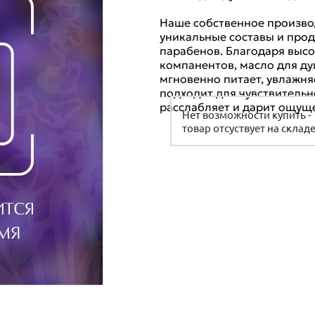
Очищение
Наше собственное производ
Увлажнение
уникальные составы и прод
Уход
парабенов. Благодаря выс
Питание
Волосы
компанентов, масло для ду
мгновенно питает, увлажняе
Руки
подходит для чувствительн
Солнцезащита
Очищение
расслабляет и дарит ощуще
Нет возможности купить -
Ноги
товар отсуствует на склад
Глаза
Уход
Эфирные масла
Губы
Другие товары
Бальзамы лечебные