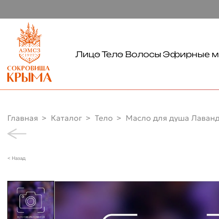
Лицо
Тело
Волосы
Эфирные м
Тонизирование
Очищение
Очищение
Очищение
Уход
Уход
Демакияж
Руки
Главная
Каталог
Тело
Масло для душа Лаванд
Увлажнение
Ноги
Питание
< Назад
Солнцезащита
Глаза
Губы