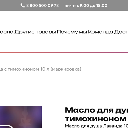
8 800 500 09 78
пн-пт с 9.00 до 18.00
асла
Другие товары
Почему мы
Команда
Дост
Бальзамы лечебные
Крымские продукты
Чаи травяные
а с тимохиноном 10 л (маркировка)
Лицо
Товары для путешествий
Сопутствующие товары
Тонизирование
Очищение
Масло для ду
Тело
тимохиноном 
Демакияж
Масло для душа Лаванда 10