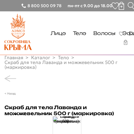
8 800 500 09 78
пн-пт с 9.00 до 18.00
Лицо
Тело
Волосы
Эфи
Тонизирование
Очищение
Очищение
Главная
Каталог
Тело
Очищение
Уход
Уход
Скраб для тела Лаванда и можжевельник 500 г
(маркировка)
Лицо
Демакияж
Руки
Тонизирование
Тело
Увлажнение
Ноги
Очищение
Очищение
Волосы
< Назад
Питание
Демакияж
Уход
Очищение
Эфирные масла
Увлажнение
Скраб для тела Лаванда и
Солнцезащита
Руки
Уход
можжевельник 500 г (маркировка)
Питание
Другие товары
Ноги
Глаза
Солнцезащита
Бальзамы лечебные
Почему мы
Губы
Глаза