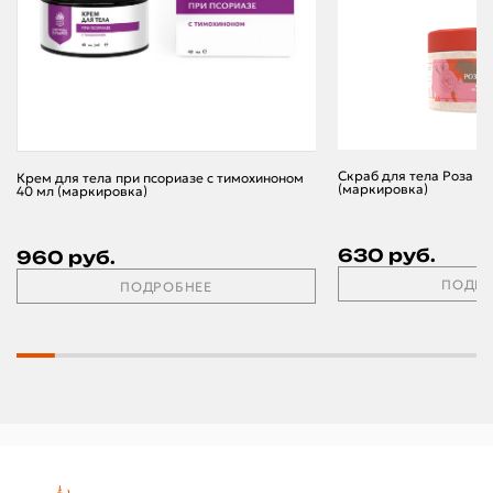
Скраб для тела Роза и 
Крем для тела при псориазе с тимохиноном
(маркировка)
40 мл (маркировка)
630 руб.
960 руб.
ПОДРО
ПОДРОБНЕЕ