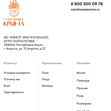
8 800 500 09 78
socrimea@aemsz.ru
АО ”АЭМСЗ” ИНН 9101004030,
ОГРН 1149102107868
298500, Республика Крым,
г. Алушта, ул. 15 Апреля, д.37
Клиенту
Применение
Линейки
Условия возврата
Тело
Иссоп
Почему мы
Лицо
Лаванда
Блог
Волосы
Прочие
Сертификаты
Роза
Розмарин