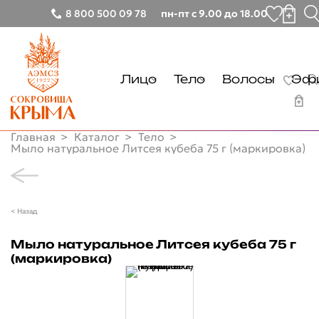
8 800 500 09 78
пн-пт с 9.00 до 18.00
Лицо
Тело
Волосы
Эфи
Тонизирование
Очищение
Очищение
Главная
Каталог
Тело
Очищение
Уход
Уход
Мыло натуральное Литсея кубеба 75 г (маркировка)
Лицо
Демакияж
Руки
Тонизирование
Тело
Увлажнение
Ноги
Очищение
< Назад
Очищение
Волосы
Питание
Демакияж
Уход
Очищение
Мыло натуральное Литсея кубеба 75 г
Эфирные масла
Увлажнение
Солнцезащита
Руки
(маркировка)
Уход
Питание
Другие товары
Ноги
Глаза
Солнцезащита
Бальзамы лечебные
Почему мы
Губы
Глаза