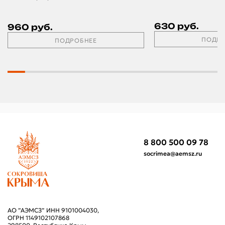
630 руб.
960 руб.
ПОДРО
ПОДРОБНЕЕ
8 800 500 09 78
socrimea@aemsz.ru
АО ”АЭМСЗ” ИНН 9101004030,
ОГРН 1149102107868