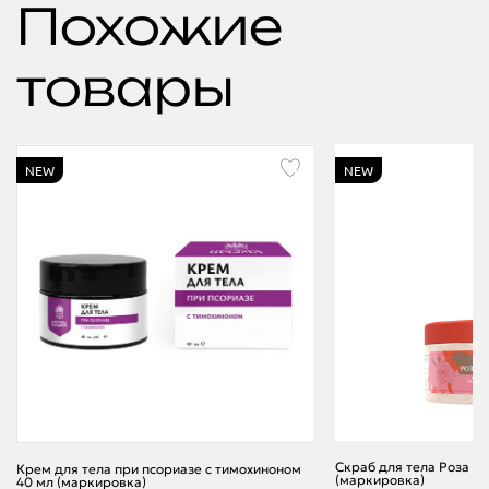
Похожие
товары
NEW
NEW
Скраб для тела Роза и 
Крем для тела при псориазе с тимохиноном
(маркировка)
40 мл (маркировка)