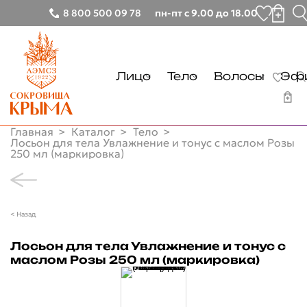
8 800 500 09 78
пн-пт с 9.00 до 18.00
Лицо
Тело
Волосы
Эфи
Тонизирование
Очищение
Очищение
Главная
Каталог
Тело
Очищение
Уход
Уход
Лосьон для тела Увлажнение и тонус с маслом Розы
250 мл (маркировка)
Лицо
Демакияж
Руки
Тонизирование
Тело
Увлажнение
Ноги
Очищение
Очищение
Волосы
< Назад
Питание
Демакияж
Уход
Очищение
Эфирные масла
Увлажнение
Лосьон для тела Увлажнение и тонус с
Солнцезащита
Руки
Уход
маслом Розы 250 мл (маркировка)
Питание
Другие товары
Ноги
Глаза
Солнцезащита
Бальзамы лечебные
Почему мы
Губы
Глаза