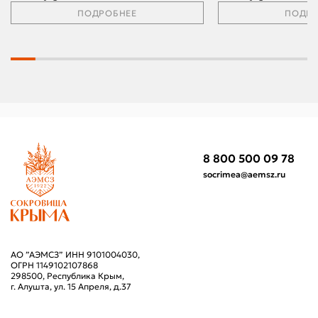
ПОДРОБНЕЕ
ПОДРО
8 800 500 09 78
socrimea@aemsz.ru
АО ”АЭМСЗ” ИНН 9101004030,
ОГРН 1149102107868
298500, Республика Крым,
г. Алушта, ул. 15 Апреля, д.37