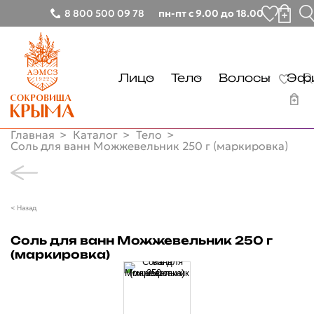
8 800 500 09 78
пн-пт с 9.00 до 18.00
Лицо
Тело
Волосы
Эфи
Тонизирование
Очищение
Очищение
Главная
Каталог
Тело
Очищение
Уход
Уход
Соль для ванн Можжевельник 250 г (маркировка)
Лицо
Демакияж
Руки
Тонизирование
Тело
Увлажнение
Ноги
Очищение
< Назад
Очищение
Волосы
Питание
Демакияж
Уход
Очищение
Соль для ванн Можжевельник 250 г
Эфирные масла
Увлажнение
Солнцезащита
Руки
(маркировка)
Уход
Питание
Другие товары
Ноги
Глаза
Солнцезащита
Бальзамы лечебные
Почему мы
Губы
Глаза