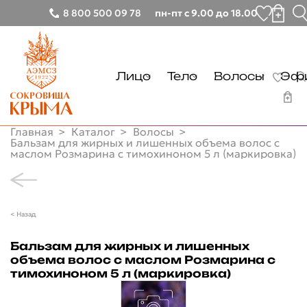
8 800 500 09 78
пн-пт с 9.00 до 18.00
Лицо
Тело
Волосы
Эфи
Тонизирование
Очищение
Очищение
Главная
Каталог
Волосы
Очищение
Уход
Уход
Бальзам для жирных и лишенных объема волос с
маслом Розмарина с тимохиноном 5 л (маркировка)
Лицо
Демакияж
Руки
Тонизирование
Тело
Увлажнение
Ноги
Очищение
Очищение
Волосы
< Назад
Питание
Демакияж
Уход
Очищение
Эфирные масла
Увлажнение
Бальзам для жирных и лишенных
Солнцезащита
Руки
Уход
объема волос с маслом Розмарина с
Питание
Другие товары
Ноги
тимохиноном 5 л (маркировка)
Глаза
Солнцезащита
Бальзамы лечебные
Почему мы
Губы
Глаза