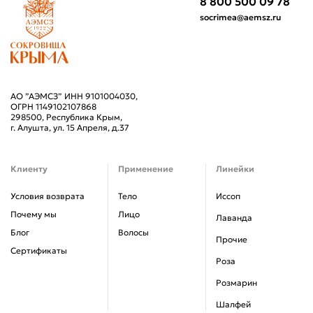
8 800 500 09 78
socrimea@aemsz.ru
АО ”АЭМСЗ” ИНН 9101004030,
ОГРН 1149102107868
298500, Республика Крым,
г. Алушта, ул. 15 Апреля, д.37
Клиенту
Применение
Линейки
Условия возврата
Тело
Иссоп
Почему мы
Лицо
Лаванда
Блог
Волосы
Прочие
Сертификаты
Роза
Розмарин
Шалфей