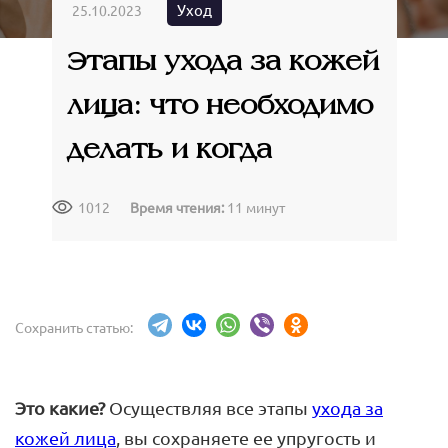
Крымские продукты
Уход
25.10.2023
Команда
Губы
Чаи травяные
Этапы ухода за кожей
Доставка
Товары для путешествий
Сопутствующие товары
Акции
лица: что необходимо
Контакты
делать и когда
1012
Время чтения:
11 минут
АВТОРИЗАЦИЯ
Сохранить статью:
Это какие?
Осуществляя все этапы
ухода за
кожей лица
, вы сохраняете ее упругость и