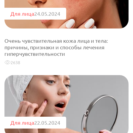
Крымские продукты
Команда
Губы
Чаи травяные
Для лица
24.05.2024
Доставка
Товары для путешествий
Сопутствующие товары
Акции
Очень чувствительная кожа лица и тела:
Контакты
причины, признаки и способы лечения
гиперчувствительности
АВТОРИЗАЦИЯ
2638
Для лица
22.05.2024