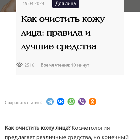
Крымские продукты
Для лица
19.04.2024
Команда
Губы
Чаи травяные
Как очистить кожу
Доставка
Товары для путешествий
Сопутствующие товары
Акции
лица: правила и
Контакты
лучшие средства
2516
Время чтения:
10 минут
АВТОРИЗАЦИЯ
Сохранить статью:
Как очистить кожу лица?
Косметология
предлагает различные средства, но конечный