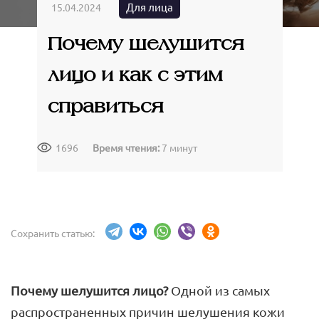
Крымские продукты
Для лица
15.04.2024
Команда
Губы
Чаи травяные
Почему шелушится
Доставка
Товары для путешествий
Сопутствующие товары
Акции
лицо и как с этим
Контакты
справиться
1696
Время чтения:
7 минут
АВТОРИЗАЦИЯ
Сохранить статью:
Почему шелушится лицо?
Одной из самых
распространенных причин шелушения кожи