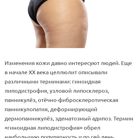
Изменения кожи давно интересуют людей. Еще
в начале XX века целлюлит описывали
различными терминами: гиноидная
липодистрофия, узловой липосклероз,
панникулёз, отёчно-фибросклеротическая
панникулопатия, деформирующий
дермопанникулёз, эдематозный адипоз. Термин
«гиноидная липодистрофия» обрел
наибольшую популярность и по сей день