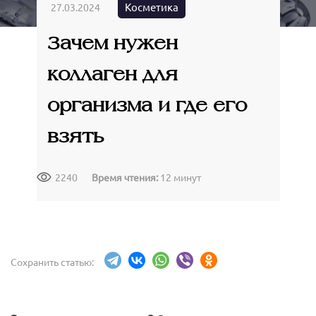
Крымские продукты
Косметика
27.03.2024
Команда
Губы
Чаи травяные
Зачем нужен
Доставка
Товары для путешествий
Сопутствующие товары
Акции
коллаген для
Контакты
организма и где его
взять
АВТОРИЗАЦИЯ
2240
Время чтения:
12 минут
Сохранить статью: