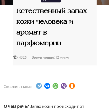
Крымские продукты
Команда
Губы
Чаи травяные
Естественный запах
Доставка
Товары для путешествий
кожи человека и
Сопутствующие товары
Акции
аромат в
Контакты
парфюмерии
АВТОРИЗАЦИЯ
4325
Время чтения:
12 минут
Сохранить статью:
О чем речь?
Запах кожи происходит от